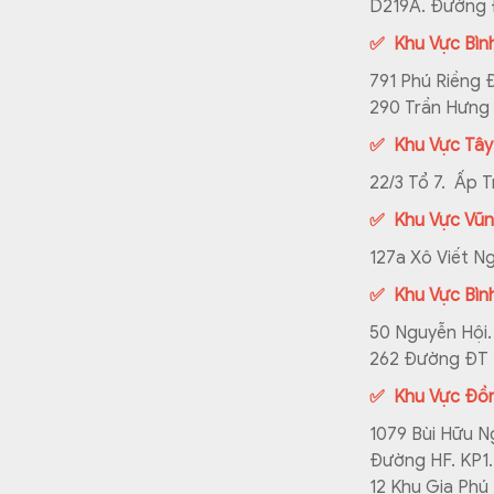
D219A. Đường Đ
✅ Khu Vực Bìn
791 Phú Riềng 
290 Trần Hưng 
✅ Khu Vực Tây
22/3 Tổ 7. Ấp 
✅ Khu Vực Vũn
127a Xô Viết N
✅ Khu Vực Bìn
50 Nguyễn Hội. 
262 Đường ĐT 7
✅ Khu Vực Đồn
1079 Bùi Hữu N
Đường HF. KP1.
12 Khu Gia Phú 