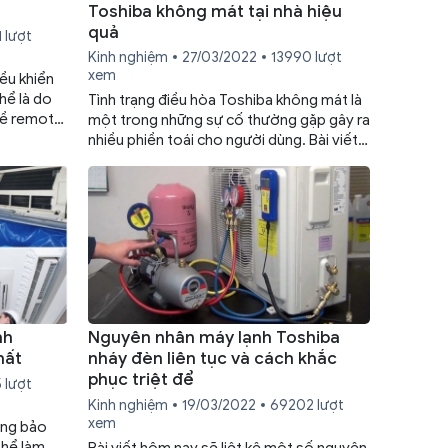
Toshiba không mát tại nhà hiệu
quả
 lượt
Kinh nghiệm
27/03/2022
13990 lượt
xem
ều khiển
hể là do
Tình trạng điều hòa Toshiba không mát là
về remote
một trong những sự cố thường gặp gây ra
ngay cách
nhiều phiền toái cho người dùng. Bài viết
iết dưới
dưới đây sẽ cung cấp cho bạn các nguyên
nhân cũng như cách sửa chi tiết, đảm bảo
không cần gọi kỹ thuật bạn vẫn có thể
nhanh chóng xử lý được sự cố này.
nh
Nguyên nhân máy lạnh Toshiba
hất
nháy đèn liên tục và cách khắc
phục triệt để
 lượt
Kinh nghiệm
19/03/2022
69202 lượt
xem
ông bảo
thể làm
Bài viết hôm nay sẽ liệt kê một số nguyên