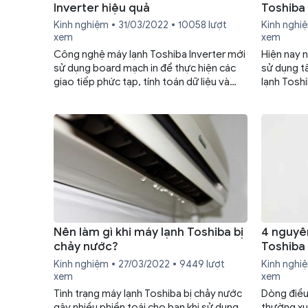
Inverter hiệu quả
Toshiba 
Kinh nghiệm
31/03/2022
10058 lượt
Kinh nghi
xem
xem
Công nghệ máy lạnh Toshiba Inverter mới
Hiện nay 
sử dụng board mạch in để thực hiện các
sử dụng t
giao tiếp phức tạp, tính toán dữ liệu và
lạnh Tosh
hoạt động đầu ra. Vậy sửa board máy lạnh
sử dụng m
Toshiba Inverter như thế nào và có tốn
bạn có th
nhiều chi phí không? Cùng tìm hiểu thông
tối ưu mà
tin trong bài viết dưới đây nhé!
Nên làm gì khi máy lạnh Toshiba bị
4 nguyê
chảy nước?
Toshiba
Kinh nghiệm
27/03/2022
9449 lượt
Kinh nghi
xem
xem
Tình trạng máy lạnh Toshiba bị chảy nước
Dòng điều
gây nhiều phiền toái cho bạn khi sử dụng
thường xuấ