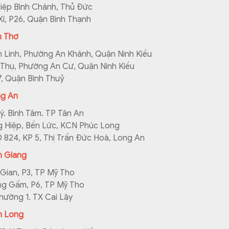
iệp Bình Chánh, Thủ Đức
Xí, P26, Quận Bình Thạnh
n Thơ
 Linh, Phường An Khánh, Quận Ninh Kiều
Thụ, Phường An Cư, Quận Ninh Kiều
7, Quận Bình Thuỷ
g An
ý. Bình Tâm. TP Tân An
 Hiệp, Bến Lức, KCN Phúc Long
824, KP 5, Thị Trấn Đức Hoà, Long An
n Giang
Gian, P3, TP Mỹ Tho
ng Gấm, P6, TP Mỹ Tho
hường 1. TX Cai Lậy
h Long