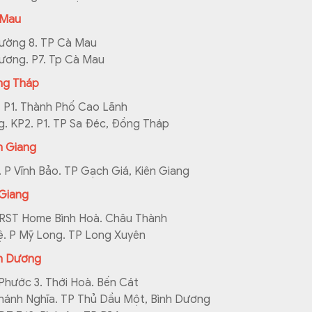
 Mau
hường 8. TP Cà Mau
ương. P7. Tp Cà Mau
ng Tháp
 P1. Thành Phố Cao Lãnh
. KP2. P1. TP Sa Đéc, Đồng Tháp
n Giang
 P Vĩnh Bảo. TP Gạch Giá, Kiên Giang
Giang
IRST Home Bình Hoà. Châu Thành
. P Mỹ Long. TP Long Xuyên
h Dương
Phước 3. Thới Hoà. Bến Cát
hánh Nghĩa. TP Thủ Dầu Một, Bình Dương