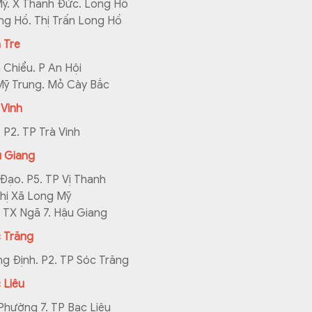
ỹ. X Thanh Đức. Long Hồ
ng Hồ. Thị Trấn Long Hồ
 Tre
 Chiểu. P An Hội
Mỹ Trung. Mỏ Cày Bắc
Vinh
 P2. TP Trà Vinh
 Giang
Đạo. P5. TP Vị Thanh
Thị Xã Long Mỹ
. TX Ngã 7. Hậu Giang
 Trăng
g Định. P2. TP Sóc Trăng
 Liêu
 Phường 7. TP Bạc Liêu