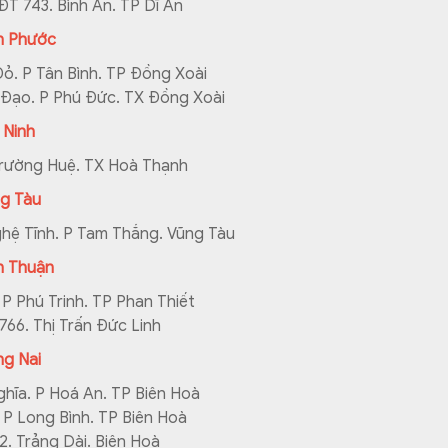
T 743. Bình An. TP Dĩ An
h Phước
Đỏ. P Tân Bình. TP Đồng Xoài
Đạo. P Phú Đức. TX Đồng Xoài
 Ninh
Trường Huệ. TX Hoà Thạnh
g Tàu
ghệ Tĩnh. P Tam Thắng. Vũng Tàu
h Thuận
P Phú Trinh. TP Phan Thiết
66. Thị Trấn Đức Linh
g Nai
ghĩa. P Hoá An. TP Biên Hoà
 P Long Bình. TP Biên Hoà
2. Trảng Dài. Biên Hoà