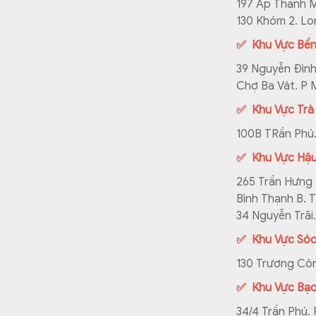
197 Ấp Thanh M
130 Khóm 2. Lo
✅ Khu Vực Bến
39 Nguyễn Đình
Chợ Ba Vát. P 
✅ Khu Vực Trà 
100B TRần Phú.
✅ Khu Vực Hậu
265 Trần Hưng 
Bình Thạnh B. 
34 Nguyễn Trãi
✅ Khu Vực Sóc
130 Trương Côn
✅ Khu Vực Bạc
34/4 Trần Phú.