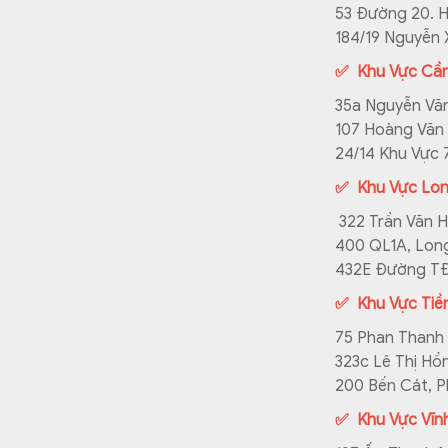
53 Đường 20. H
184/19 Nguyễn 
✅ Khu Vực Cầ
35a Nguyễn Văn
107 Hoàng Văn 
24/14 Khu Vực 
✅ Khu Vực Lon
322 Trần Văn H
400 QL1A, Long
432E Đường TĐ 
✅ Khu Vực Tiề
75 Phan Thanh 
323c Lê Thị Hồ
200 Bến Cát, P
✅ Khu Vực Vĩn