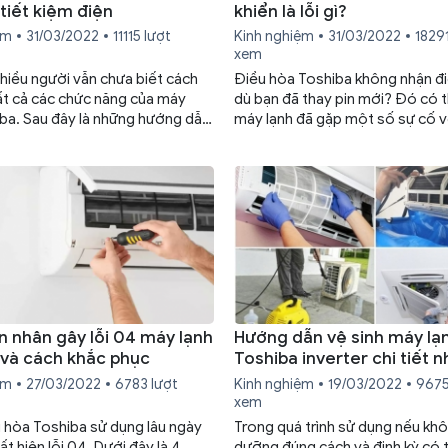
tiết kiệm điện
khiển là lỗi gì?
ệm
31/03/2022
11115 lượt
Kinh nghiệm
31/03/2022
18291
xem
nhiều người vẫn chưa biết cách
Điều hòa Toshiba không nhận đi
ất cả các chức năng của máy
dù bạn đã thay pin mới? Đó có t
iba. Sau đây là những hướng dẫn
máy lạnh đã gặp một số sự cố 
áy lạnh Toshiba cho người mới,
hoặc bảng điều khiển. Hãy xem 
ể thấy được những chức năng
khắc phục sự cố này trong bài v
 dòng máy này đem lại.
đây.
n nhân gây lỗi 04 máy lạnh
Hướng dẫn vệ sinh máy lạ
 và cách khắc phục
Toshiba inverter chi tiết n
ệm
27/03/2022
6783 lượt
Kinh nghiệm
19/03/2022
9675
xem
 hòa Toshiba sử dụng lâu ngày
Trong quá trình sử dụng nếu kh
t hiện lỗi 04. Dưới đây là 4
dưỡng đúng cách và định kỳ có 