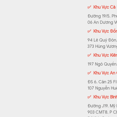
✅ Khu Vực Cà
Đường 19/5. P
06 An Dương V
✅ Khu Vực Đồ
94 Lê Quý Đôn.
373 Hùng Vương
✅ Khu Vực Kiê
197 Ngô Quyền.
✅ Khu Vực An 
ĐS 6. Căn 25 F
107 Nguyễn Huệ
✅ Khu Vực Bìn
Đường J19. Mỹ 
903 CMT8. P C