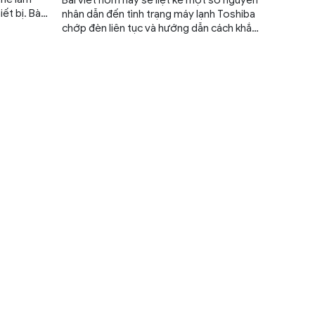
ết bị. Bài
nhân dẫn đến tình trạng máy lạnh Toshiba
 cách vệ
chớp đèn liên tục và hướng dẫn cách khắc
h, dễ thực
phục nhanh chóng, hiệu quả.