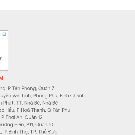
CM
ng, P Tân Phong, Quận 7
yễn Văn Linh, Phong Phú, Bình Chánh
 Phát, TT. Nhà Bè, Nhà Bè
ọc Hầu, P Hoà Thạnh, Q Tân Phú
 P Thới An. Quận 12
ượng Hiền, P11, Quận 10
, P.Bình Thọ, TP. Thủ Đức