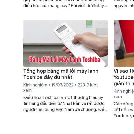
điều hòa của hãng này? Bài viết dưới đây
nguyên nh
sẽ giúp bạn nhanh chóng khắc phục tình
cách khắc 
trạng này, đảm bảo quá trình sử dụng điều
hòa ổn định và thoải mái nhất.
Tổng hợp bảng mã lỗi máy lạnh
Vì sao t
Toshiba đầy đủ nhất
Youtube
giản tại
Kinh nghiệm
19/03/2022
22319 lượt
xem
Kinh nghi
xem
Điều hòa Toshiba là một thương hiệu uy
tín hàng đầu đến từ Nhật Bản và rất được
Các dòng t
người tiêu dùng Việt Nam ưa chuộng. Để
kết nối m
giúp người dùng có cách khắc phục sự cố
Youtube, n
lỗi hiệu quả, bài viết hôm nay sẽ gửi đến
nghiệm củ
bạn tổng hợp bảng mã lỗi máy lạnh
người dùng
Toshiba đầy đủ nhất.
Toshiba k