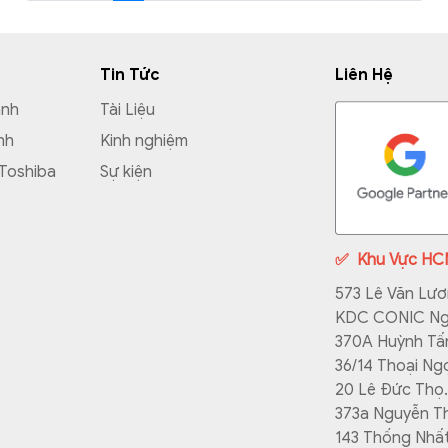
ên nhân dẫn đến tình trạng này.
Tin Tức
Liên Hệ
ành
Tài Liệu
nh
Kinh nghiệm
 Toshiba
Sự kiện
✅
Khu Vực H
573 Lê Văn Lươ
KDC CONIC Ngu
370A Huỳnh Tấn
36/14 Thoại Ng
20 Lê Đức Thọ.
373a Nguyễn Th
143 Thống Nhất