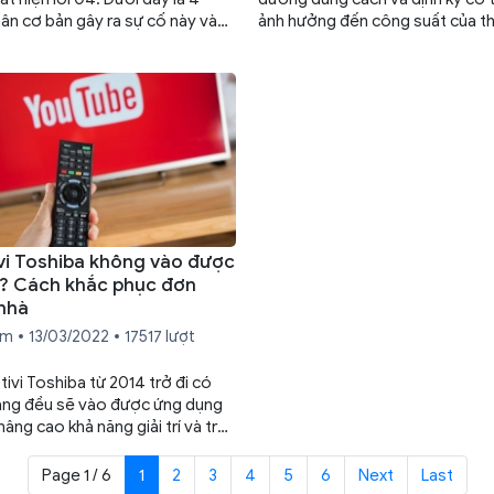
ân cơ bản gây ra sự cố này và
ảnh hưởng đến công suất của thi
phục chi tiết nhất.
viết dưới đây sẽ hướng dẫn bạn
sinh máy lạnh Toshiba đúng các
hiện nhất.
ivi Toshiba không vào được
? Cách khắc phục đơn
 nhà
ệm
13/03/2022
17517 lượt
ivi Toshiba từ 2014 trở đi có
ạng đều sẽ vào được ứng dụng
âng cao khả năng giải trí và trải
a người dùng. Tuy nhiên, nhiều
 thường gặp tình trạng tivi
Page 1 / 6
1
2
3
4
5
6
Next
Last
hông vào được Youtube. Có rất